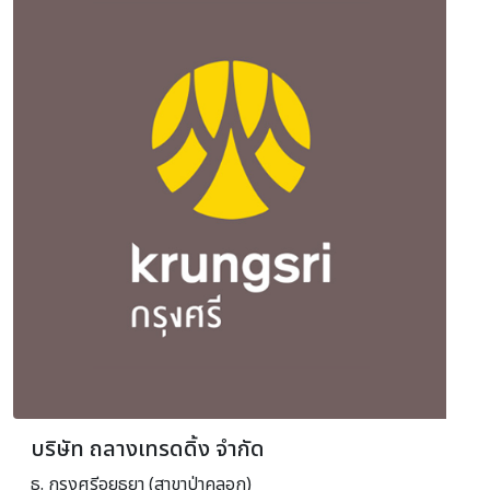
บริษัท ถลางเทรดดิ้ง จำกัด
ธ. กรุงศรีอยุธยา (สาขาป่าคลอก)